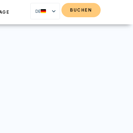
BUCHEN
DE
AGE
EN
FR
NL
IT
ES