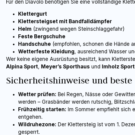
Für den Diavolo benötigen Sie eine vollständige Klet
Klettergurt
Klettersteigset mit Bandfalldämpfer
Helm
(zwingend wegen Steinschlaggefahr)
Feste Bergschuhe
Handschuhe
(empfohlen, schonen die Hände am
Wetterfeste Kleidung
, ausreichend Wasser un
Wer keine eigene Ausrüstung besitzt, kann Kletterst
Alpina Sport
,
Meyer’s Sporthaus
und
Imholz Sport
Sicherheitshinweise und beste 
Wetter prüfen:
Bei Regen, Nässe oder Gewitterg
werden – Grasbänder werden rutschig, Blitzschla
Frühzeitig starten:
Im Sommer empfiehlt sich e
entgehen.
Wildruhezone:
Der Klettersteig ist vom 1. Dez
gesperrt.