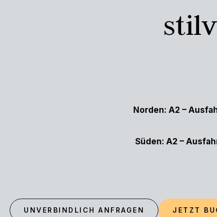
stil
Norden:
A2 – Ausfa
Süden: A2 – Ausfah
UNVERBINDLICH ANFRAGEN
JETZT B