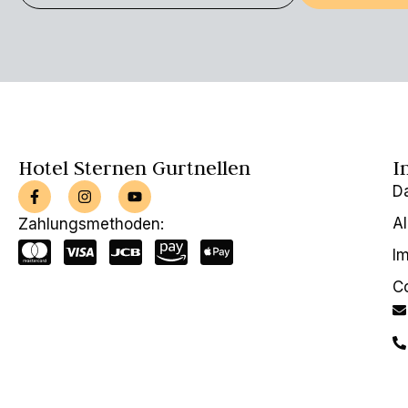
Hotel Sternen Gurtnellen
I
D
A
Zahlungsmethoden:
I
C