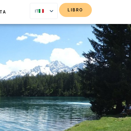
LIBRO
IT
TA
DE
EN
FR
NL
ES