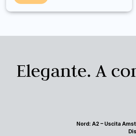
Elegante. A co
Nord:
A2 – Uscita Ams
Di